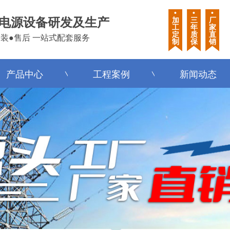
•
•
•
电源设备研发及生产
加
三
厂
工
年
家
定
质
直
安装●售后 一站式配套服务
制
保
销
产品中心
工程案例
新闻动态
产品中心
工程案例
新闻动态
产品中心
工程案例
新闻动态